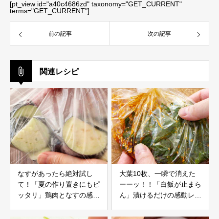
[pt_view id="a40c4686zd" taxonomy="GET_CURRENT"
terms="GET_CURRENT"]
前の記事
次の記事
関連レシピ
なすがあったら絶対試し
大葉10枚、一瞬で消えた
て！「夏の作り置きにもピ
ーーッ！！「白飯が止まら
ッタリ」鶏肉となすの感動
ん」漬けるだけの感動レシ
レシピ
ピ