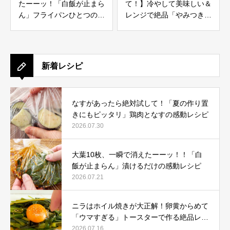
たーーッ！「白飯が止まら
て！】冷やして美味しい＆
ん」フライパンひとつの感
レンジで絶品「やみつきよ
動レシピ
だれナス」
新着レシピ
なすがあったら絶対試して！「夏の作り置
きにもピッタリ」鶏肉となすの感動レシピ
2026.07.30
大葉10枚、一瞬で消えたーーッ！！「白
飯が止まらん」漬けるだけの感動レシピ
2026.07.21
ニラはホイル焼きが大正解！卵黄からめて
「ウマすぎる」トースターで作る絶品レシ
ピ
2026.07.16