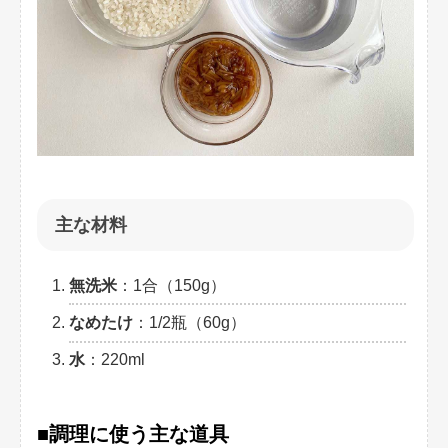
主な材料
無洗米
：1合（150g）
なめたけ
：1/2瓶（60g）
水
：220ml
■調理に使う主な道具