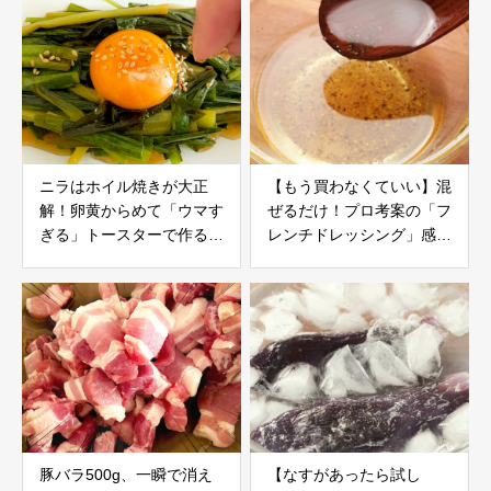
ニラはホイル焼きが大正
【もう買わなくていい】混
解！卵黄からめて「ウマす
ぜるだけ！プロ考案の「フ
ぎる」トースターで作る絶
レンチドレッシング」感動
品レシピ
レシピ
豚バラ500g、一瞬で消え
【なすがあったら試し