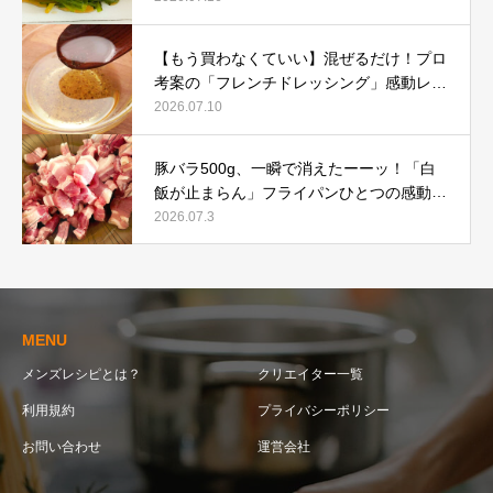
【もう買わなくていい】混ぜるだけ！プロ
考案の「フレンチドレッシング」感動レシ
ピ
2026.07.10
豚バラ500g、一瞬で消えたーーッ！「白
飯が止まらん」フライパンひとつの感動レ
シピ
2026.07.3
MENU
メンズレシピとは？
クリエイター一覧
利用規約
プライバシーポリシー
お問い合わせ
運営会社