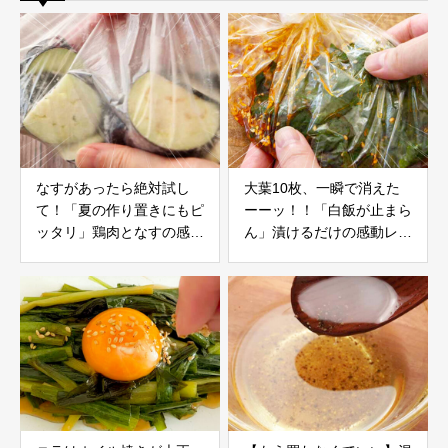
なすがあったら絶対試し
大葉10枚、一瞬で消えた
て！「夏の作り置きにもピ
ーーッ！！「白飯が止まら
ッタリ」鶏肉となすの感動
ん」漬けるだけの感動レシ
レシピ
ピ