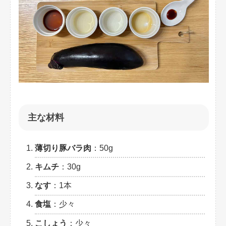
主な材料
薄切り豚バラ肉
：50g
キムチ
：30g
なす
：1本
食塩
：少々
こしょう
：少々