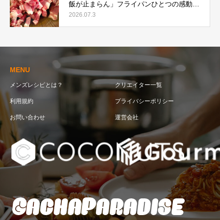
飯が止まらん」フライパンひとつの感動レ
シピ
2026.07.3
MENU
メンズレシピとは？
クリエイター一覧
利用規約
プライバシーポリシー
お問い合わせ
運営会社