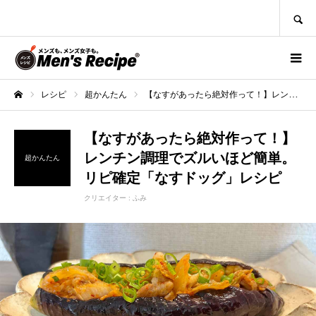
SEARCH
レシピ
超かんたん
【なすがあったら絶対作って！】レンチン調理でズルいほど簡単。リピ確定「なすドッグ」レシピ
ホーム
【なすがあったら絶対作って！】
レンチン調理でズルいほど簡単。
超かんたん
リピ確定「なすドッグ」レシピ
クリエイター :
ふみ