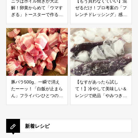
ニラはホイル焼きが大正
【もう買わなくていい】混
解！卵黄からめて「ウマす
ぜるだけ！プロ考案の「フ
ぎる」トースターで作る絶
レンチドレッシング」感動
品レシピ
レシピ
豚バラ500g、一瞬で消え
【なすがあったら試し
たーーッ！「白飯が止まら
て！】冷やして美味しい＆
ん」フライパンひとつの感
レンジで絶品「やみつきよ
動レシピ
だれナス」
新着レシピ