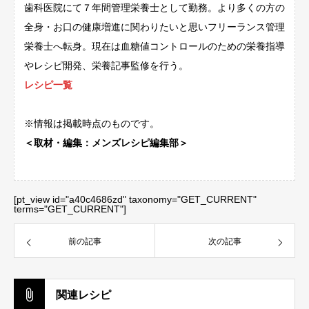
歯科医院にて７年間管理栄養士として勤務。より多くの方の
全身・お口の健康増進に関わりたいと思いフリーランス管理
栄養士へ転身。現在は血糖値コントロールのための栄養指導
やレシピ開発、栄養記事監修を行う。
レシピ一覧
※情報は掲載時点のものです。
＜取材・編集：メンズレシピ編集部＞
[pt_view id="a40c4686zd" taxonomy="GET_CURRENT"
terms="GET_CURRENT"]
前の記事
次の記事
関連レシピ