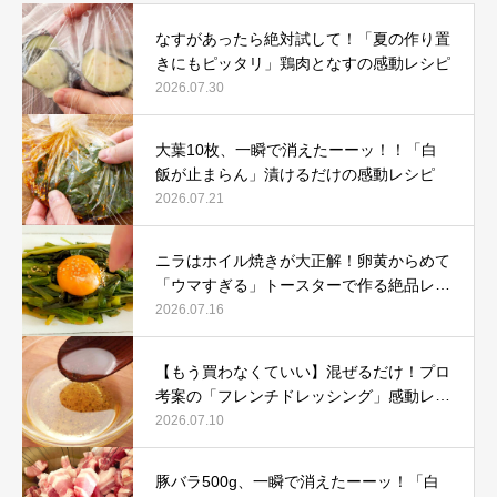
なすがあったら絶対試して！「夏の作り置
きにもピッタリ」鶏肉となすの感動レシピ
2026.07.30
大葉10枚、一瞬で消えたーーッ！！「白
飯が止まらん」漬けるだけの感動レシピ
2026.07.21
ニラはホイル焼きが大正解！卵黄からめて
「ウマすぎる」トースターで作る絶品レシ
ピ
2026.07.16
【もう買わなくていい】混ぜるだけ！プロ
考案の「フレンチドレッシング」感動レシ
ピ
2026.07.10
豚バラ500g、一瞬で消えたーーッ！「白