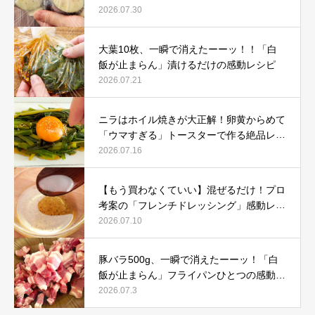
2026.07.30
大葉10枚、一瞬で消えたーーッ！！「白
飯が止まらん」漬けるだけの感動レシピ
2026.07.21
ニラはホイル焼きが大正解！卵黄からめて
「ウマすぎる」トースターで作る絶品レシ
ピ
2026.07.16
【もう買わなくていい】混ぜるだけ！プロ
考案の「フレンチドレッシング」感動レシ
ピ
2026.07.10
豚バラ500g、一瞬で消えたーーッ！「白
飯が止まらん」フライパンひとつの感動レ
シピ
2026.07.3