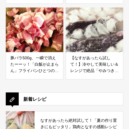
品レシピ
レシピ
豚バラ500g、一瞬で消え
【なすがあったら試し
たーーッ！「白飯が止まら
て！】冷やして美味しい＆
ん」フライパンひとつの感
レンジで絶品「やみつきよ
動レシピ
だれナス」
新着レシピ
なすがあったら絶対試して！「夏の作り置
きにもピッタリ」鶏肉となすの感動レシピ