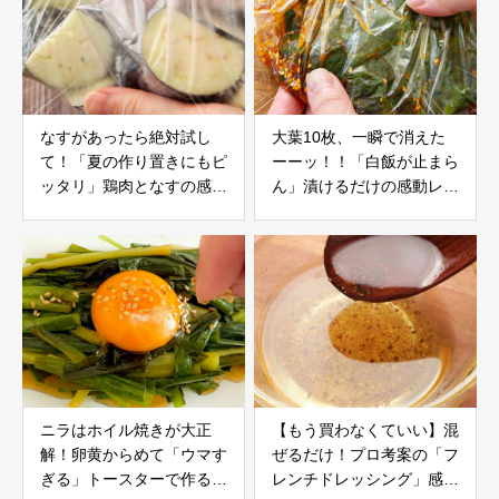
なすがあったら絶対試し
大葉10枚、一瞬で消えた
て！「夏の作り置きにもピ
ーーッ！！「白飯が止まら
ッタリ」鶏肉となすの感動
ん」漬けるだけの感動レシ
レシピ
ピ
ニラはホイル焼きが大正
【もう買わなくていい】混
解！卵黄からめて「ウマす
ぜるだけ！プロ考案の「フ
ぎる」トースターで作る絶
レンチドレッシング」感動