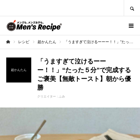
SEARCH
レシピ
超かんたん
「うますぎて泣けるーーー！！」“たった５分”で完成するご褒美【無敵トースト】朝から優勝
ホーム
「うますぎて泣けるーー
ー！！」“たった５分”で完成する
超かんたん
ご褒美【無敵トースト】朝から優
勝
クリエイター :
ふみ