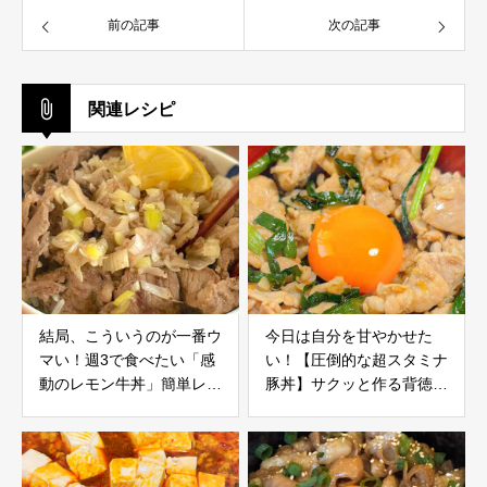
前の記事
次の記事
関連レシピ
結局、こういうのが一番ウ
今日は自分を甘やかせた
マい！週3で食べたい「感
い！【圧倒的な超スタミナ
動のレモン牛丼」簡単レシ
豚丼】サクッと作る背徳ご
ピ
飯