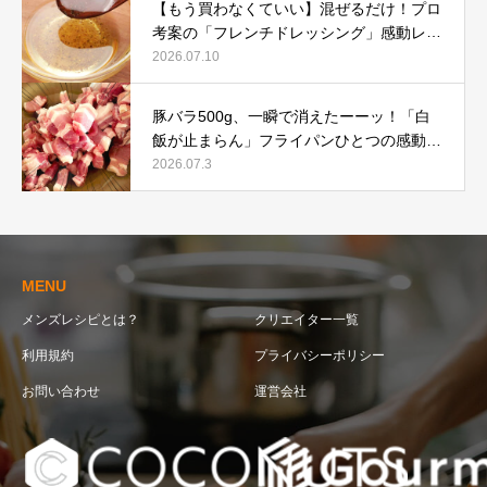
【もう買わなくていい】混ぜるだけ！プロ
考案の「フレンチドレッシング」感動レシ
ピ
2026.07.10
豚バラ500g、一瞬で消えたーーッ！「白
飯が止まらん」フライパンひとつの感動レ
シピ
2026.07.3
MENU
メンズレシピとは？
クリエイター一覧
利用規約
プライバシーポリシー
お問い合わせ
運営会社