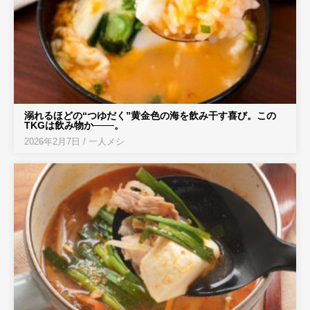
溺れるほどの“つゆだく”黄金色の海を飲み干す喜び。この
TKGは飲み物か───。
2026年2月7日
/
一人メシ