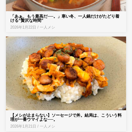
「あぁ、もう最高だ──。」寒い冬、一人鍋だけがたどり着
ける“贅沢な時間”
2026年1月22日
/
一人メシ
【メシが止まらない】ソーセージで丼。結局は、こういう料
理が一番ウマイよな──。
2026年1月21日
/
一人メシ