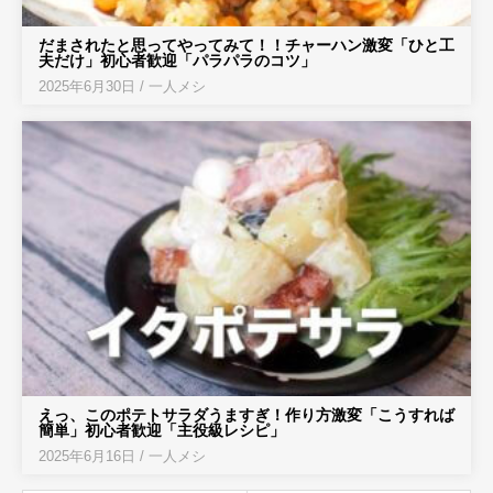
だまされたと思ってやってみて！！チャーハン激変「ひと工
夫だけ」初心者歓迎「パラパラのコツ」
2025年6月30日
/
一人メシ
えっ、このポテトサラダうますぎ！作り方激変「こうすれば
簡単」初心者歓迎「主役級レシピ」
2025年6月16日
/
一人メシ