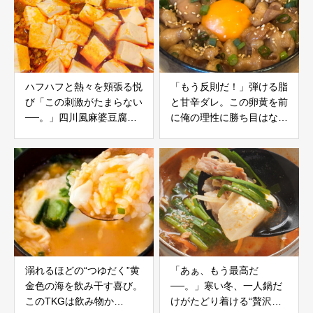
ハフハフと熱々を頬張る悦
「もう反則だ！」弾ける脂
び「この刺激がたまらない
と甘辛ダレ。この卵黄を前
──。」四川風麻婆豆腐レ
に俺の理性に勝ち目はない
シピ
──。
溺れるほどの“つゆだく”黄
「あぁ、もう最高だ
金色の海を飲み干す喜び。
──。」寒い冬、一人鍋だ
このTKGは飲み物か
けがたどり着ける“贅沢な