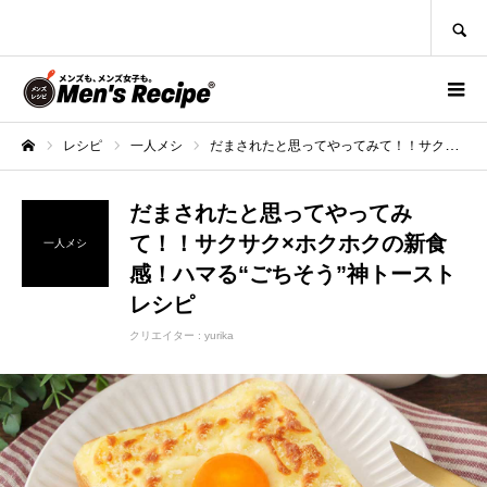
SEARCH
レシピ
一人メシ
だまされたと思ってやってみて！！サクサク×ホクホクの新食感！ハマる“ごちそう”神トーストレシピ
ホーム
だまされたと思ってやってみ
て！！サクサク×ホクホクの新食
一人メシ
感！ハマる“ごちそう”神トースト
レシピ
クリエイター :
yurika