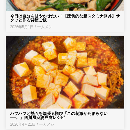
今日は自分を甘やかせたい！【圧倒的な超スタミナ豚丼】サ
クッと作る背徳ご飯
2026年5月1日
/
一人メシ
ハフハフと熱々を頬張る悦び「この刺激がたまらない
──。」四川風麻婆豆腐レシピ
2026年4月21日
/
一人メシ