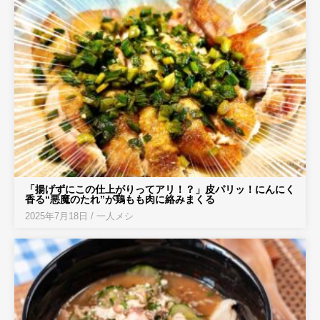
「揚げずにこの仕上がりってアリ！？」皮パリッ！にんにく
香る“悪魔のたれ”が鶏もも肉に絡みまくる
2025年7月18日
/
一人メシ