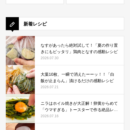
───。
時間”
新着レシピ
なすがあったら絶対試して！「夏の作り置
きにもピッタリ」鶏肉となすの感動レシピ
2026.07.30
大葉10枚、一瞬で消えたーーッ！！「白
飯が止まらん」漬けるだけの感動レシピ
2026.07.21
ニラはホイル焼きが大正解！卵黄からめて
「ウマすぎる」トースターで作る絶品レシ
ピ
2026.07.16