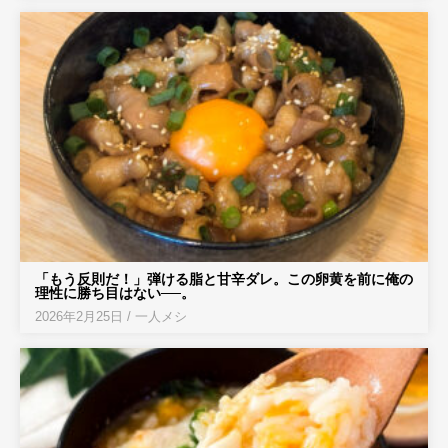
「もう反則だ！」弾ける脂と甘辛ダレ。この卵黄を前に俺の
理性に勝ち目はない──。
2026年2月25日
/
一人メシ