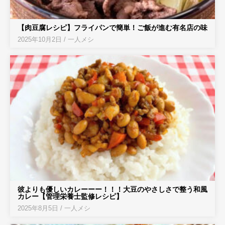
【肉豆腐レシピ】フライパンで簡単！ご飯が進む有名店の味
2025年10月2日
/
一人メシ
彼よりも優しいカレーーー！！！大豆のやさしさで整う和風
カレー【管理栄養士監修レシピ】
2025年8月5日
/
一人メシ