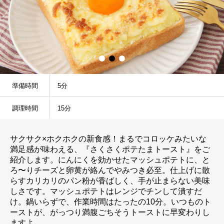
準備時間
5分
調理時間
15分
サクサク×ホクホクの新食感！まるでコロッケみたいな
満足感が味わえる、『さくさくポテたまトースト』をご
紹介します。にんにくを効かせたマッシュポテトに、と
ろ〜りチーズと卵黄が絡んでやみつき必至。仕上げに散
らすカリカリのパン粉が香ばしく、手が止まらない美味
しさです。マッシュポテトはレンジでチンして潰すだ
け。鍋いらずで、作業時間はたったの10分。いつものト
ーストが、がっつり満腹ごちそうトーストに早変わりし
ますよ。