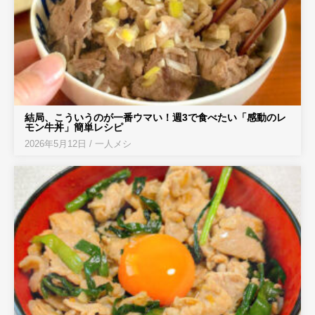
結局、こういうのが一番ウマい！週3で食べたい「感動のレ
モン牛丼」簡単レシピ
2026年5月12日
/
一人メシ