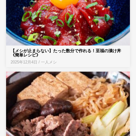
【メシが止まらない】たった数分で作れる！至福の漬け丼
《簡単レシピ》
2025年12月4日
/
一人メシ