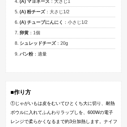
(A) マヨネーズ
：大さじ1
(A) 粉チーズ
：大さじ1/2
(A) チューブにんにく
：小さじ1/2
卵黄
：1個
シュレッドチーズ
：20g
パン粉
：適量
■作り方
①じゃがいもは皮をむいてひとくち大に切り、耐熱
ボウルに入れてふんわりラップしを、600Wの電子
レンジで柔らかくなるまで約3分加熱します。ナイフ