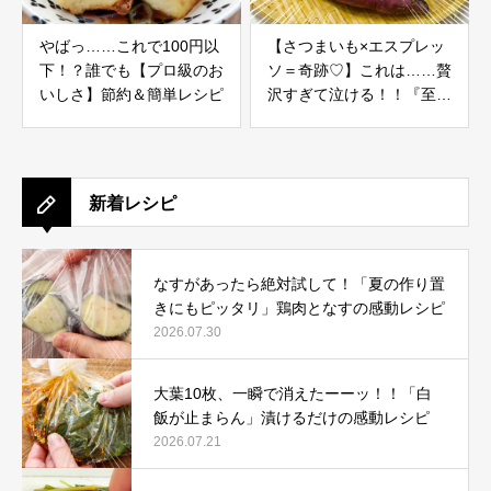
やばっ……これで100円以
【さつまいも×エスプレッ
下！？誰でも【プロ級のお
ソ＝奇跡♡】これは……贅
いしさ】節約＆簡単レシピ
沢すぎて泣ける！！『至福
の大人プリン』作り方公開
新着レシピ
なすがあったら絶対試して！「夏の作り置
きにもピッタリ」鶏肉となすの感動レシピ
2026.07.30
大葉10枚、一瞬で消えたーーッ！！「白
飯が止まらん」漬けるだけの感動レシピ
2026.07.21