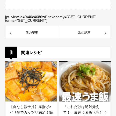
[pt_view id="a40c4686zd" taxonomy="GET_CURRENT"
terms="GET_CURRENT"]
前の記事
次の記事
関連レシピ
【肉なし親子丼】厚揚げ×
「これだけは絶対覚え
ピリ辛でガッツリ満足！節
て！」最速うま飯《卵とじ