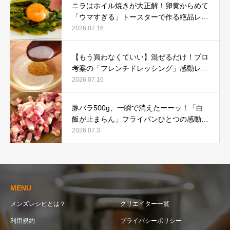
ニラはホイル焼きが大正解！卵黄からめて
「ウマすぎる」トースターで作る絶品レシ
ピ
2026.07.16
【もう買わなくていい】混ぜるだけ！プロ
考案の「フレンチドレッシング」感動レシ
ピ
2026.07.10
豚バラ500g、一瞬で消えたーーッ！「白
飯が止まらん」フライパンひとつの感動レ
シピ
2026.07.3
MENU
メンズレシピとは？
クリエイター一覧
利用規約
プライバシーポリシー