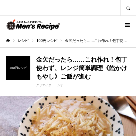
SEARCH
レシピ
100円レシピ
金欠だったら……これ作れ！包丁使わず、レンジ簡単調理《餡かけもやし》ご飯が進む
ホーム
金欠だったら……これ作れ！包丁
使わず、レンジ簡単調理《餡かけ
100円レシピ
もやし》ご飯が進む
クリエイター :
シオ