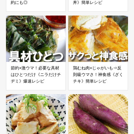
約にも◎
丼》簡単レシピ
節約×激ウマ！必要な具材
鶏むね肉×じゃがいも⇒反
はひとつだけ《ニラだけチ
則級ウマさ！神食感《ざく
ヂミ》爆速レシピ
チキ》簡単レシピ