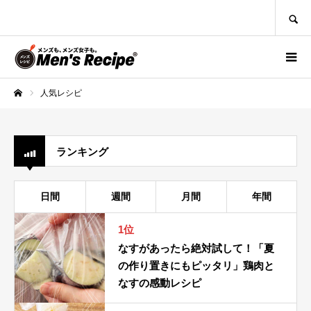
SEARCH
人気レシピ
ホーム
ランキング
日間
週間
月間
年間
1位
なすがあったら絶対試して！「夏
の作り置きにもピッタリ」鶏肉と
なすの感動レシピ