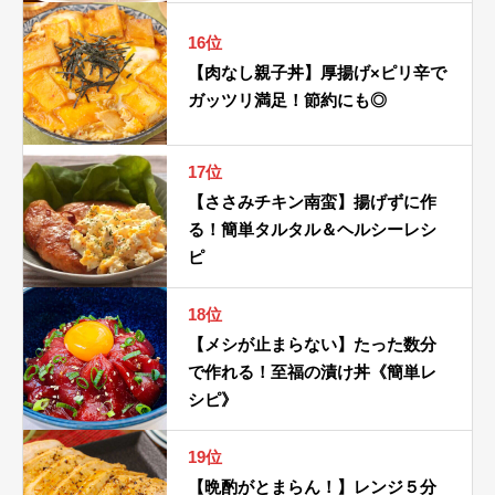
16位
【肉なし親子丼】厚揚げ×ピリ辛で
ガッツリ満足！節約にも◎
17位
【ささみチキン南蛮】揚げずに作
る！簡単タルタル＆ヘルシーレシ
ピ
18位
【メシが止まらない】たった数分
で作れる！至福の漬け丼《簡単レ
シピ》
19位
【晩酌がとまらん！】レンジ５分