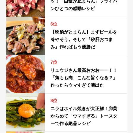
ッ！「白飯が止まらん」フライパ
ンひとつの感動レシピ
6位
【晩酌がとまらん】まずビールを
冷やそう。そして『砂肝おつま
み』作ればもう優勝だ
7位
リュウジさん最高おおおーー！！
「鶏もも肉、こんな旨くなる？」
作ったらウマすぎて涙出た
8位
ニラはホイル焼きが大正解！卵黄
からめて「ウマすぎる」トースタ
ーで作る絶品レシピ