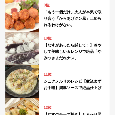
9位
「もう一個だけ」大人が本気で取
り合う「からあげクン風」止めら
れるわけがない。
10位
【なすがあったら試して！】冷や
して美味しい＆レンジで絶品「や
みつきよだれナス」
11位
シュクメルリのレシピ【煮込まず
お手軽】濃厚ソースで絶品仕上げ
12位
【なすのチーズ焼き】とろ〜り照