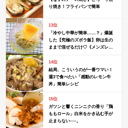
り焼き！フライパンで簡単
13位
「冷やし中華が簡単……？」爆誕
した【究極のズボラ飯】卵は生の
ままで混ぜるだけ♡《メンズレシ
ピの冷やし中華》
14位
結局、こういうのが一番ウマい！
週3で食べたい「感動のレモン牛
丼」簡単レシピ
15位
ガツンと響くニンニクの香り「鶏
ももロール」白米をかき込む手が
止まらない──。