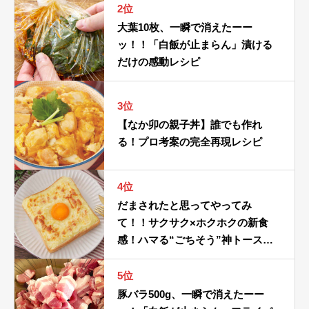
2位
大葉10枚、一瞬で消えたーー
ッ！！「白飯が止まらん」漬ける
だけの感動レシピ
3位
【なか卯の親子丼】誰でも作れ
る！プロ考案の完全再現レシピ
4位
だまされたと思ってやってみ
て！！サクサク×ホクホクの新食
感！ハマる“ごちそう”神トースト
レシピ
5位
豚バラ500g、一瞬で消えたーー