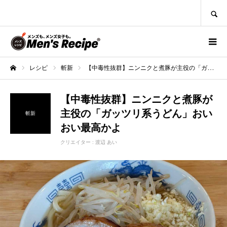
SEARCH
レシピ
斬新
【中毒性抜群】ニンニクと煮豚が主役の「ガッツリ系うどん」おいおい最高かよ
ホーム
【中毒性抜群】ニンニクと煮豚が
主役の「ガッツリ系うどん」おい
斬新
おい最高かよ
クリエイター :
渡辺 あい