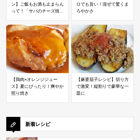
ン】ご飯もお酒も止まらん
ロでも旨い！混ぜて驚くま
って！「サバのチーズ焼
ろやかさ
き」レシピ
【鶏肉×オレンジジュー
【麻婆茄子レシピ】切り方
ス】夏にぴったり！爽やか
で激変！縦割りで豪華な一
照り焼き
皿に
新着レシピ