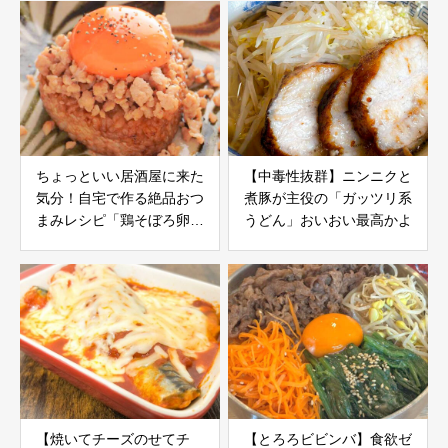
ちょっといい居酒屋に来た
【中毒性抜群】ニンニクと
気分！自宅で作る絶品おつ
煮豚が主役の「ガッツリ系
まみレシピ「鶏そぼろ卵黄
うどん」おいおい最高かよ
とろり」
【焼いてチーズのせてチ
【とろろビビンバ】食欲ゼ