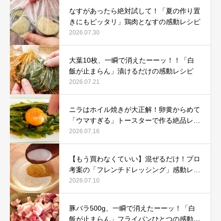
なすがあったら絶対試して！「夏の作り置
きにもピッタリ」鶏肉となすの感動レシピ
2026.07.30
大葉10枚、一瞬で消えたーーッ！！「白
飯が止まらん」漬けるだけの感動レシピ
2026.07.21
ニラはホイル焼きが大正解！卵黄からめて
「ウマすぎる」トースターで作る絶品レシ
ピ
2026.07.16
【もう買わなくていい】混ぜるだけ！プロ
考案の「フレンチドレッシング」感動レシ
ピ
2026.07.10
豚バラ500g、一瞬で消えたーーッ！「白
飯が止まらん」フライパンひとつの感動レ