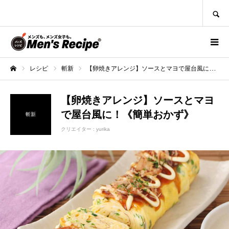
SEARCH
レシピ
斬新
【卵焼きアレンジ】ソースとマヨで屋台風に！《簡単おかず》
ホーム
【卵焼きアレンジ】ソースとマヨ
で屋台風に！《簡単おかず》
斬新
クリエイター :
yurika