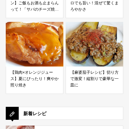
ン】ご飯もお酒も止まらん
ロでも旨い！混ぜて驚くま
って！「サバのチーズ焼
ろやかさ
き」レシピ
【鶏肉×オレンジジュー
【麻婆茄子レシピ】切り方
ス】夏にぴったり！爽やか
で激変！縦割りで豪華な一
照り焼き
皿に
新着レシピ