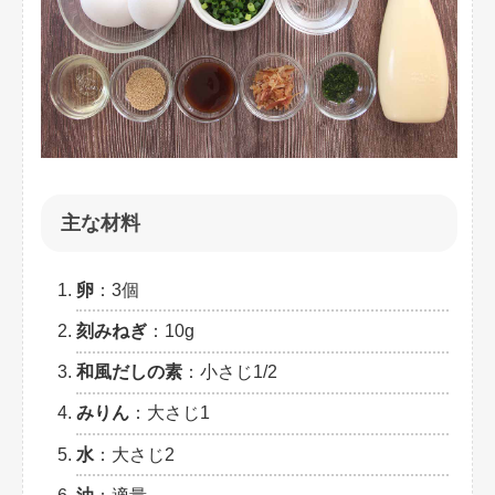
主な材料
卵
：3個
刻みねぎ
：10g
和風だしの素
：小さじ1/2
みりん
：大さじ1
水
：大さじ2