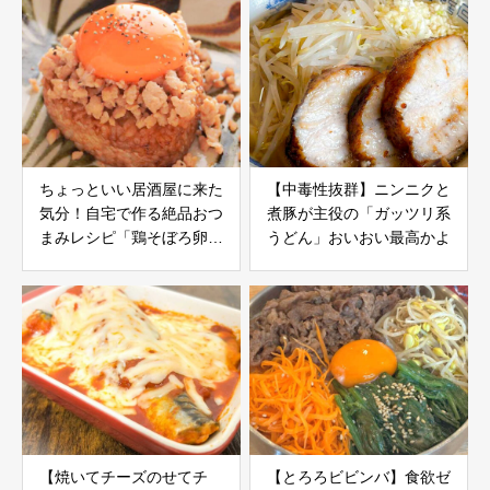
ちょっといい居酒屋に来た
【中毒性抜群】ニンニクと
気分！自宅で作る絶品おつ
煮豚が主役の「ガッツリ系
まみレシピ「鶏そぼろ卵黄
うどん」おいおい最高かよ
とろり」
【焼いてチーズのせてチ
【とろろビビンバ】食欲ゼ