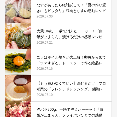
なすがあったら絶対試して！「夏の作り置
きにもピッタリ」鶏肉となすの感動レシピ
2026.07.30
大葉10枚、一瞬で消えたーーッ！！「白
飯が止まらん」漬けるだけの感動レシピ
2026.07.21
ニラはホイル焼きが大正解！卵黄からめて
「ウマすぎる」トースターで作る絶品レシ
ピ
2026.07.16
【もう買わなくていい】混ぜるだけ！プロ
考案の「フレンチドレッシング」感動レシ
ピ
2026.07.10
豚バラ500g、一瞬で消えたーーッ！「白
飯が止まらん」フライパンひとつの感動レ