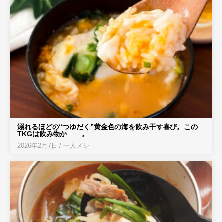
溺れるほどの“つゆだく”黄金色の海を飲み干す喜び。この
TKGは飲み物か───。
2026年2月7日
/
一人メシ