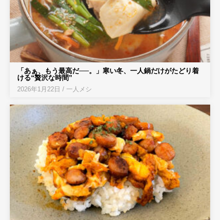
「あぁ、もう最高だ──。」寒い冬、一人鍋だけがたどり着
ける“贅沢な時間”
2026年1月22日
/
一人メシ