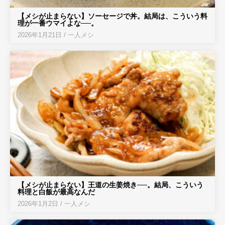
【メシが止まらない】ソーセージで丼。結局は、こういう料
理が一番ウマイよな──。
2026年1月21日
/
一人メシ
【メシが止まらない】王道の生姜焼き──。結局、こういう
料理と白飯が最高なんだ
2026年1月2日
/
一人メシ