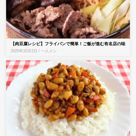
【肉豆腐レシピ】フライパンで簡単！ご飯が進む有名店の味
2025年10月2日
/
一人メシ