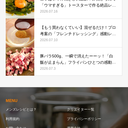
「ウマすぎる」トースターで作る絶品レシ
ピ
2026.07.16
【もう買わなくていい】混ぜるだけ！プロ
考案の「フレンチドレッシング」感動レシ
ピ
2026.07.10
豚バラ500g、一瞬で消えたーーッ！「白
飯が止まらん」フライパンひとつの感動レ
シピ
2026.07.3
MENU
メンズレシピとは？
クリエイター一覧
利用規約
プライバシーポリシー