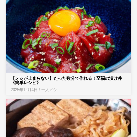
【メシが止まらない】たった数分で作れる！至福の漬け丼
《簡単レシピ》
2025年12月4日
/
一人メシ