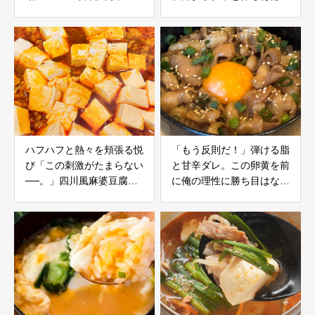
ピ
飯
ハフハフと熱々を頬張る悦
「もう反則だ！」弾ける脂
び「この刺激がたまらない
と甘辛ダレ。この卵黄を前
──。」四川風麻婆豆腐レ
に俺の理性に勝ち目はない
シピ
──。