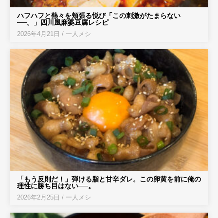
ハフハフと熱々を頬張る悦び「この刺激がたまらない
──。」四川風麻婆豆腐レシピ
2026年4月21日
/
一人メシ
「もう反則だ！」弾ける脂と甘辛ダレ。この卵黄を前に俺の
理性に勝ち目はない──。
2026年2月25日
/
一人メシ