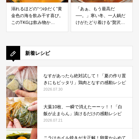
溺れるほどの“つゆだく”黄
「あぁ、もう最高だ
金色の海を飲み干す喜び。
──。」寒い冬、一人鍋だ
このTKGは飲み物か
けがたどり着ける“贅沢な
───。
時間”
新着レシピ
なすがあったら絶対試して！「夏の作り置
きにもピッタリ」鶏肉となすの感動レシピ
2026.07.30
大葉10枚、一瞬で消えたーーッ！！「白
飯が止まらん」漬けるだけの感動レシピ
2026.07.21
ニラはホイル焼きが大正解！卵黄からめて