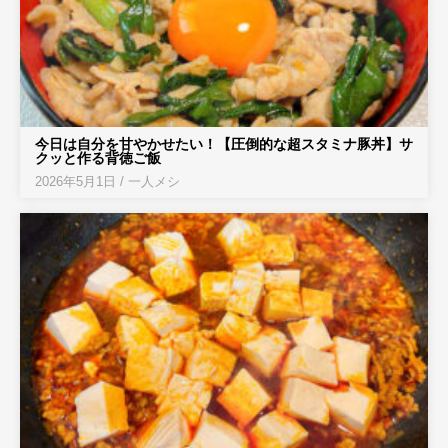
今日は自分を甘やかせたい！【圧倒的な超スタミナ豚丼】サ
クッと作る背徳ご飯
2026年5月1日
/
一人メシ