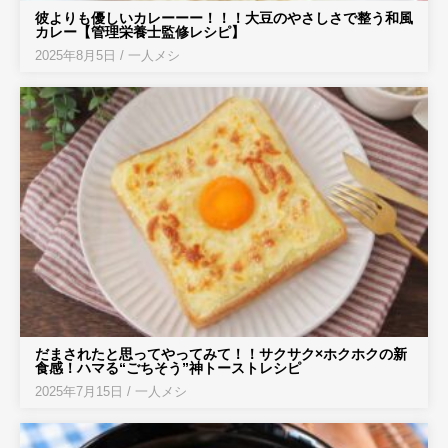
彼よりも優しいカレーーー！！！大豆のやさしさで整う和風
カレー【管理栄養士監修レシピ】
2025年8月5日
/
一人メシ
だまされたと思ってやってみて！！サクサク×ホクホクの新
食感！ハマる“ごちそう”神トーストレシピ
2025年7月15日
/
一人メシ