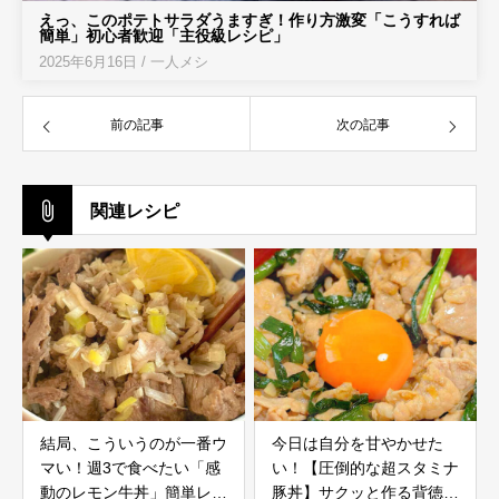
えっ、このポテトサラダうますぎ！作り方激変「こうすれば
簡単」初心者歓迎「主役級レシピ」
2025年6月16日
/
一人メシ
前の記事
次の記事
関連レシピ
結局、こういうのが一番ウ
今日は自分を甘やかせた
マい！週3で食べたい「感
い！【圧倒的な超スタミナ
動のレモン牛丼」簡単レシ
豚丼】サクッと作る背徳ご