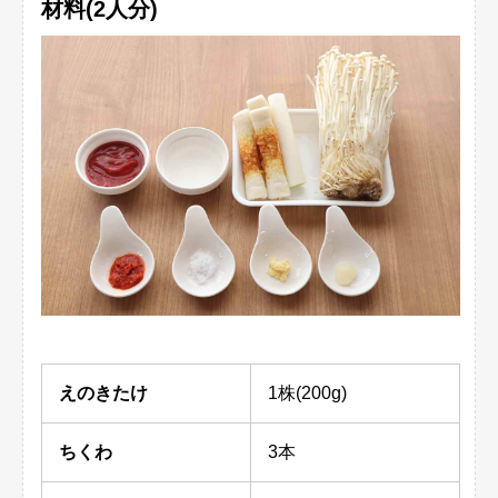
材料(2人分)
えのきたけ
1株(200g)
ちくわ
3本