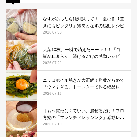
なすがあったら絶対試して！「夏の作り置
きにもピッタリ」鶏肉となすの感動レシピ
2026.07.30
大葉10枚、一瞬で消えたーーッ！！「白
飯が止まらん」漬けるだけの感動レシピ
2026.07.21
ニラはホイル焼きが大正解！卵黄からめて
「ウマすぎる」トースターで作る絶品レシ
ピ
2026.07.16
【もう買わなくていい】混ぜるだけ！プロ
考案の「フレンチドレッシング」感動レシ
ピ
2026.07.10