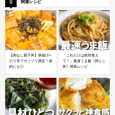
関連レシピ
【肉なし親子丼】厚揚げ×
「これだけは絶対覚え
ピリ辛でガッツリ満足！節
て！」最速うま飯《卵とじ
約にも◎
丼》簡単レシピ