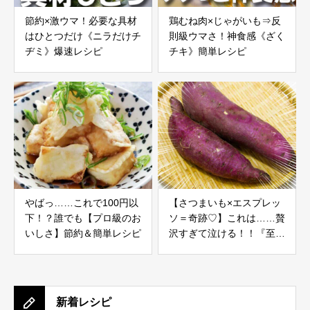
節約×激ウマ！必要な具材
鶏むね肉×じゃがいも⇒反
はひとつだけ《ニラだけチ
則級ウマさ！神食感《ざく
ヂミ》爆速レシピ
チキ》簡単レシピ
やばっ……これで100円以
【さつまいも×エスプレッ
下！？誰でも【プロ級のお
ソ＝奇跡♡】これは……贅
いしさ】節約＆簡単レシピ
沢すぎて泣ける！！『至福
の大人プリン』作り方公開
新着レシピ