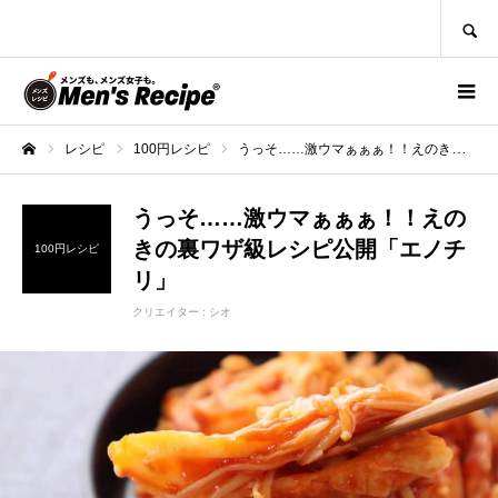
SEARCH
レシピ
100円レシピ
うっそ……激ウマぁぁぁ！！えのきの裏ワザ級レシピ公開「エノチリ」
ホーム
うっそ……激ウマぁぁぁ！！えの
きの裏ワザ級レシピ公開「エノチ
100円レシピ
リ」
クリエイター :
シオ