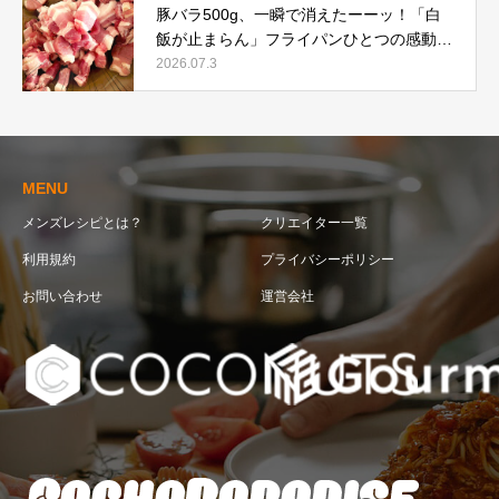
豚バラ500g、一瞬で消えたーーッ！「白
飯が止まらん」フライパンひとつの感動レ
シピ
2026.07.3
MENU
メンズレシピとは？
クリエイター一覧
利用規約
プライバシーポリシー
お問い合わせ
運営会社