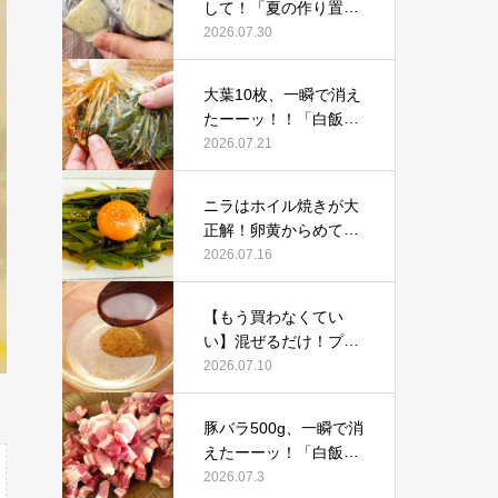
して！「夏の作り置き
にもピッタリ」鶏肉と
2026.07.30
なすの感動レシピ
大葉10枚、一瞬で消え
たーーッ！！「白飯が
止まらん」漬けるだけ
2026.07.21
の感動レシピ
ニラはホイル焼きが大
正解！卵黄からめて
「ウマすぎる」トース
2026.07.16
ターで作る絶品レシピ
【もう買わなくてい
い】混ぜるだけ！プロ
考案の「フレンチドレ
2026.07.10
ッシング」感動レシピ
豚バラ500g、一瞬で消
えたーーッ！「白飯が
止まらん」フライパン
2026.07.3