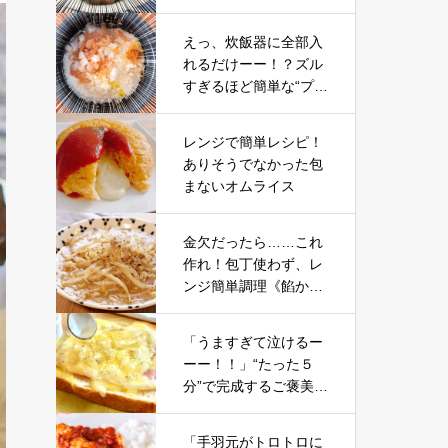
また作って！が止まら
ない……。
えっ、炊飯器に全部入
れるだけーー！？ズル
すぎるほど簡単な“プロ
級ピラフ”手間ゼロで完
成する裏ワザ
レンジで簡単レシピ！
ありそうでなかった包
まないオムライス
金欠だったら……これ
作れ！包丁使わず、レ
ンジ簡単調理《餡かけ
もやし》ご飯が進む
「うますぎて泣けるー
ーー！！」“たった５
分”で完成するご褒美
【無敵トースト】朝か
ら優勝
「手羽元がトロトロに