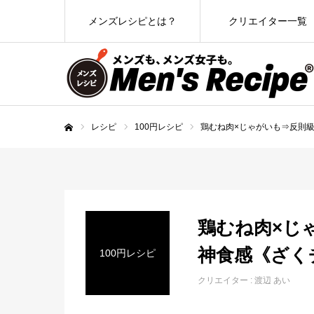
メンズレシピとは？
クリエイター一覧
レシピ
100円レシピ
鶏むね肉×じゃがいも⇒反則
ホーム
鶏むね肉×じ
神食感《ざく
100円レシピ
クリエイター :
渡辺 あい