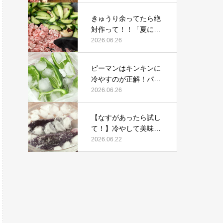
ひとつの感動レシピ
きゅうり余ってたら絶
対作って！！「夏にぴ
ったり」炒めるだけの
2026.06.26
感動おかず
ピーマンはキンキンに
冷やすのが正解！パリ
パリ食感やみつき「豚
2026.06.26
しゃぶ生ピーマン」
【なすがあったら試し
て！】冷やして美味し
い＆レンジで絶品「や
2026.06.22
みつきよだれナス」