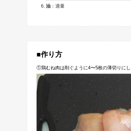
油
：適量
■作り方
①鶏むね肉は削ぐように4〜5枚の薄切りに