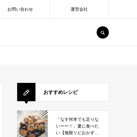
お問い合わせ
運営会社
SEARCH
おすすめレシピ
「なす何本でも足りな
いーー！」夏に食べた
い【無限リピおかず】