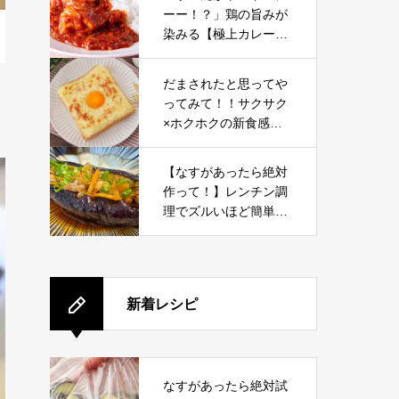
ーー！？」鶏の旨みが
染みる【極上カレー】
ホロホロすぎて飲めち
ゃう……。
だまされたと思ってや
ってみて！！サクサク
×ホクホクの新食感！
ハマる“ごちそう”神ト
ーストレシピ
【なすがあったら絶対
作って！】レンチン調
理でズルいほど簡単。
リピ確定「なすドッ
グ」レシピ
新着レシピ
なすがあったら絶対試