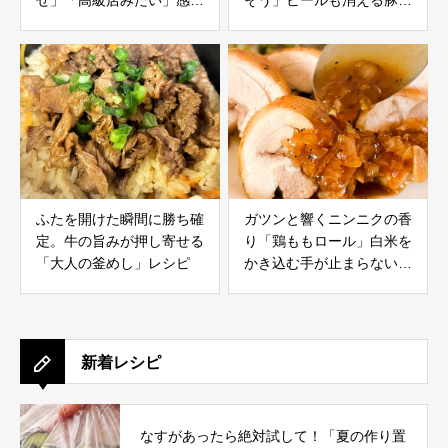
せ」「高級店みたい」感動
そう」ビールも消える豚肉
レシピ
の感動レシピ
ふたを開けた瞬間に勝ち確
ガツンと響くニンニクの香
定。牛の旨みが押し寄せる
り「鶏ももロール」白米を
「大人の釜めし」レシピ
かき込む手が止まらない
──。
新着レシピ
なすがあったら絶対試して！「夏の作り置