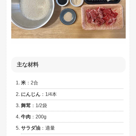
主な材料
米
：2合
にんじん
：1/4本
舞茸
：1/2袋
牛肉
：200g
サラダ油
：適量