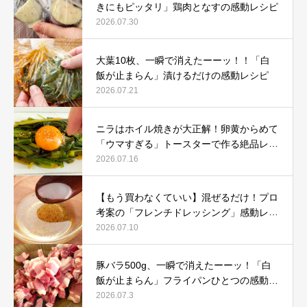
きにもピッタリ」鶏肉となすの感動レシピ
2026.07.30
大葉10枚、一瞬で消えたーーッ！！「白
飯が止まらん」漬けるだけの感動レシピ
2026.07.21
ニラはホイル焼きが大正解！卵黄からめて
「ウマすぎる」トースターで作る絶品レシ
ピ
2026.07.16
【もう買わなくていい】混ぜるだけ！プロ
考案の「フレンチドレッシング」感動レシ
ピ
2026.07.10
豚バラ500g、一瞬で消えたーーッ！「白
飯が止まらん」フライパンひとつの感動レ
シピ
2026.07.3