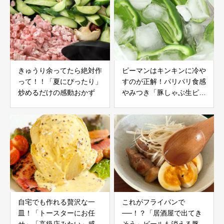
きゅうり余ってたら絶対作
ピーマンはキンキンに冷や
って！！「夏にぴったり」
すのが正解！パリパリ食感
炒めるだけの感動おかず
やみつき「豚しゃぶ生ピー
マン」
自宅でも作れる贅沢な一
これがフライパンで
皿！「トースターにお任
──！？「居酒屋で出てき