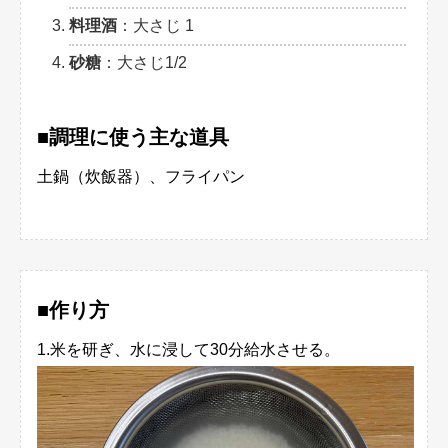
料理酒
：大さじ 1
砂糖
：大さじ1/2
■調理に使う主な道具
土鍋（炊飯器）、フライパン
■作り方
1.米を研ぎ、水に浸して30分給水させる。