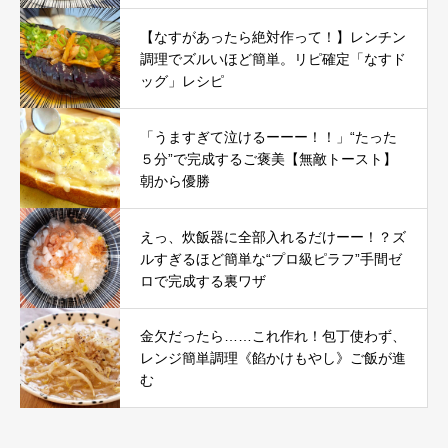
【なすがあったら絶対作って！】レンチン
調理でズルいほど簡単。リピ確定「なすド
ッグ」レシピ
「うますぎて泣けるーーー！！」“たった
５分”で完成するご褒美【無敵トースト】
朝から優勝
えっ、炊飯器に全部入れるだけーー！？ズ
ルすぎるほど簡単な“プロ級ピラフ”手間ゼ
ロで完成する裏ワザ
金欠だったら……これ作れ！包丁使わず、
レンジ簡単調理《餡かけもやし》ご飯が進
む