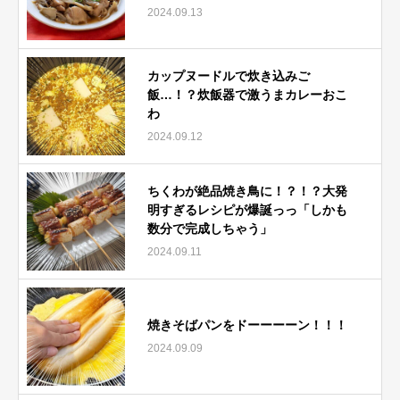
2024.09.13
カップヌードルで炊き込みご
飯…！？炊飯器で激うまカレーおこ
わ
2024.09.12
ちくわが絶品焼き鳥に！？！？大発
明すぎるレシピが爆誕っっ「しかも
数分で完成しちゃう」
2024.09.11
焼きそばパンをドーーーーン！！！
2024.09.09