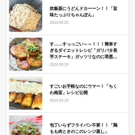
炊飯器にうどんドカーーン！！「旨
味たっぷりちゃんぽん」
2024.09.25
す……すっっごい～～！！！簡単す
ぎるダイエットレシピ「ガリバタ長
芋ステーキ」ガッツリなのに罪悪感
ゼロ♪
2024.09.19
すごいお手軽なのにウマー！「ちく
わ南蛮」レシピ公開
2024.09.18
包丁いらずフライパン不要！！「鶏
もも肉ときのこのレンジ蒸し」