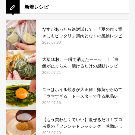
新着レシピ
なすがあったら絶対試して！「夏の作り置
きにもピッタリ」鶏肉となすの感動レシピ
2026.07.30
大葉10枚、一瞬で消えたーーッ！！「白
飯が止まらん」漬けるだけの感動レシピ
2026.07.21
ニラはホイル焼きが大正解！卵黄からめて
「ウマすぎる」トースターで作る絶品レシ
ピ
2026.07.16
【もう買わなくていい】混ぜるだけ！プロ
考案の「フレンチドレッシング」感動レシ
ピ
2026.07.10