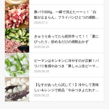
豚バラ500g、一瞬で消えたーーッ！「白
飯が止まらん」フライパンひとつの感動レ
シピ
2026.07.3
きゅうり余ってたら絶対作って！！「夏に
ぴったり」炒めるだけの感動おかず
2026.06.26
ピーマンはキンキンに冷やすのが正解！パ
リパリ食感やみつき「豚しゃぶ生ピーマ
ン」
2026.06.26
【なすがあったら試して！】冷やして美味
しい＆レンジで絶品「やみつきよだれナ
ス」
2026.06.22