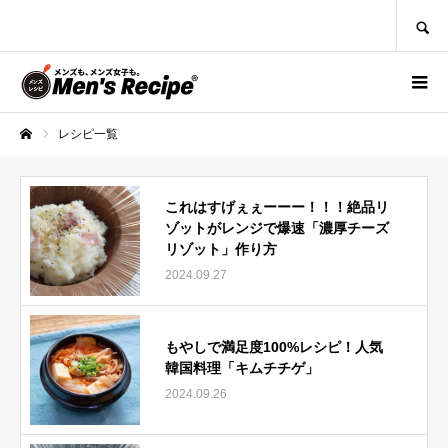
SEARCH
レシピ一覧
ホーム
これはすげぇぇーーー！！！絶品リ
ゾットがレンジで爆速「濃厚チーズ
リゾット」作り方
2024.09.27
もやしで満足度100%レシピ！人気
韓国料理「キムチチゲ」
2024.09.26