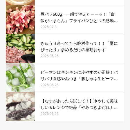
豚バラ500g、一瞬で消えたーーッ！「白
飯が止まらん」フライパンひとつの感動レ
シピ
2026.07.3
きゅうり余ってたら絶対作って！！「夏に
ぴったり」炒めるだけの感動おかず
2026.06.26
ピーマンはキンキンに冷やすのが正解！パ
リパリ食感やみつき「豚しゃぶ生ピーマ
ン」
2026.06.26
【なすがあったら試して！】冷やして美味
しい＆レンジで絶品「やみつきよだれナ
ス」
2026.06.22