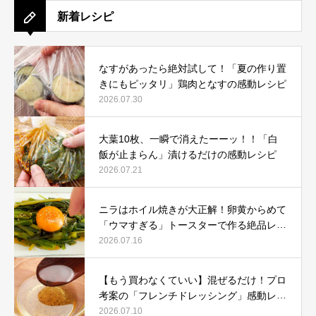
新着レシピ
なすがあったら絶対試して！「夏の作り置
きにもピッタリ」鶏肉となすの感動レシピ
2026.07.30
大葉10枚、一瞬で消えたーーッ！！「白
飯が止まらん」漬けるだけの感動レシピ
2026.07.21
ニラはホイル焼きが大正解！卵黄からめて
「ウマすぎる」トースターで作る絶品レシ
ピ
2026.07.16
【もう買わなくていい】混ぜるだけ！プロ
考案の「フレンチドレッシング」感動レシ
ピ
2026.07.10