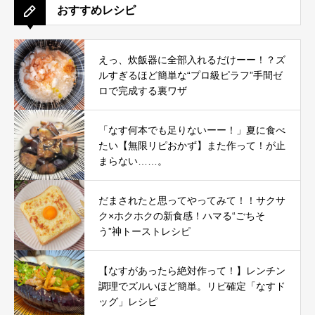
おすすめレシピ
えっ、炊飯器に全部入れるだけーー！？ズ
ルすぎるほど簡単な“プロ級ピラフ”手間ゼ
ロで完成する裏ワザ
「なす何本でも足りないーー！」夏に食べ
たい【無限リピおかず】また作って！が止
まらない……。
だまされたと思ってやってみて！！サクサ
ク×ホクホクの新食感！ハマる“ごちそ
う”神トーストレシピ
【なすがあったら絶対作って！】レンチン
調理でズルいほど簡単。リピ確定「なすド
ッグ」レシピ