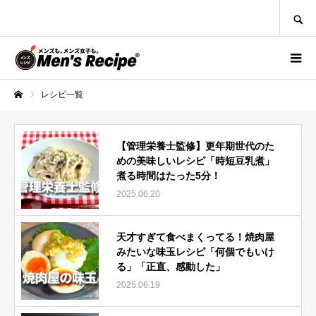
SEARCH
レシピ一覧
ホーム
【管理栄養士監修】更年期世代のた
めの美味しいレシピ「時短豆乳煮」
煮る時間はたった5分！
2025.06.20
天才すぎて食べまくってる！焼肉屋
みたいな味玉レシピ「何個でもいけ
る」「正直、感動した」
2025.06.19