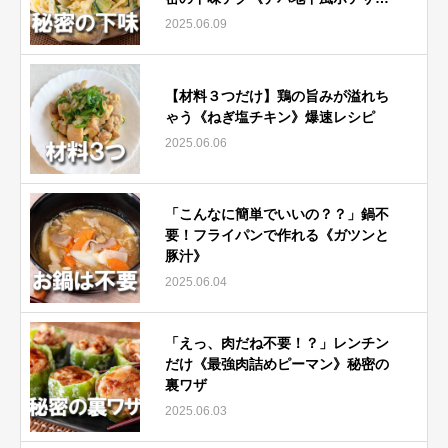
ラ》
2025.06.09
【材料３つだけ】鶏の旨みが溢れち
ゃう《ねぎ塩チキン》爆速レシピ
2025.06.06
「こんなに簡単でいいの？？」鍋不
要！フライパンで作れる《ガツンと
豚汁》
2025.06.04
「えっ、肉だね不要！？」レンチン
だけ《最強肉詰めピーマン》秘密の
裏ワザ
2025.06.03