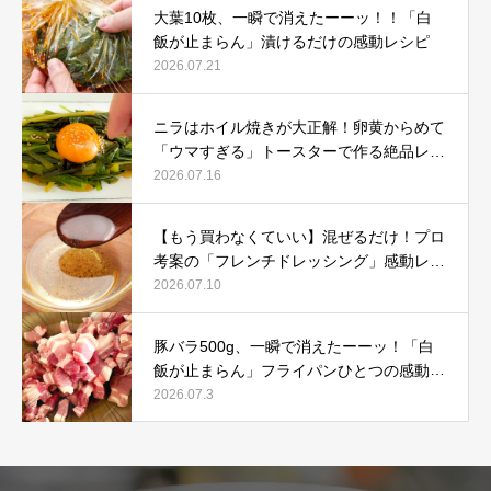
大葉10枚、一瞬で消えたーーッ！！「白
飯が止まらん」漬けるだけの感動レシピ
2026.07.21
ニラはホイル焼きが大正解！卵黄からめて
「ウマすぎる」トースターで作る絶品レシ
ピ
2026.07.16
【もう買わなくていい】混ぜるだけ！プロ
考案の「フレンチドレッシング」感動レシ
ピ
2026.07.10
豚バラ500g、一瞬で消えたーーッ！「白
飯が止まらん」フライパンひとつの感動レ
シピ
2026.07.3