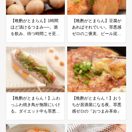
【晩酌がとまらん】1時間
【晩酌がとまらん】豆腐が
ほど漬けるつまみ──。酒
あればそれでいい。罪悪感
を飲み、待つ時間こそ至高
ゼロのご褒美、ビール泥棒
だろう
すぎる
【晩酌がとまらん！】ふわ
【晩酌がとまらん！】おう
っふわ焼き鳥が無限にいけ
ちが居酒屋になる夜。罪悪
る。ダイエット中も罪悪感
感ゼロの『おつまみ革命』
ゼロ