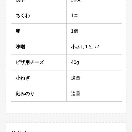
ちくわ
1本
卵
1個
味噌
小さじ1と1/2
ピザ用チーズ
40g
小ねぎ
適量
刻みのり
適量