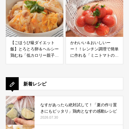
【ごほうび級ダイエット
かわいい＆おいしいー
飯】とろとろ卵＆ヘルシー
ー！！レンチン調理で簡単
鶏むね「低カロリー親子
に作れる「ミニトマトのコ
丼」レシピ
ンポート」
新着レシピ
なすがあったら絶対試して！「夏の作り置
きにもピッタリ」鶏肉となすの感動レシピ
2026.07.30