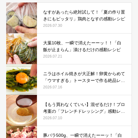
なすがあったら絶対試して！「夏の作り置
きにもピッタリ」鶏肉となすの感動レシピ
2026.07.30
大葉10枚、一瞬で消えたーーッ！！「白
飯が止まらん」漬けるだけの感動レシピ
2026.07.21
ニラはホイル焼きが大正解！卵黄からめて
「ウマすぎる」トースターで作る絶品レシ
ピ
2026.07.16
【もう買わなくていい】混ぜるだけ！プロ
考案の「フレンチドレッシング」感動レシ
ピ
2026.07.10
豚バラ500g、一瞬で消えたーーッ！「白