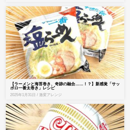
【ラーメンと海苔巻き、奇跡の融合……！？】新感覚「サッ
ポロ一番太巻き」レシピ
2025年1月31日
/
激変アレンジ