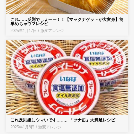
これ……反則でしょーー！！【マックナゲットが大変身】簡
単めちゃウマレシピ
2025年1月17日
/
激変アレンジ
これ反則級にウマいです……。「ツナ缶」大満足レシピ
2025年1月8日
/
激変アレンジ