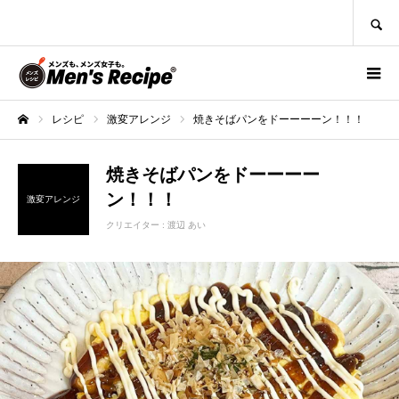
SEARCH
レシピ
激変アレンジ
焼きそばパンをドーーーーン！！！
ホーム
焼きそばパンをドーーーー
ン！！！
激変アレンジ
クリエイター :
渡辺 あい