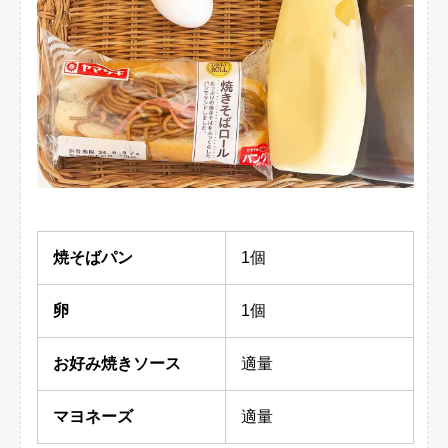
焼そばパン
1個
卵
1個
お好み焼きソース
適量
マヨネーズ
適量