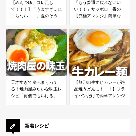
【めんつゆ、コレ足し
「もう普通に戻れないい
て！！！】「うますぎ…止
い！！」サッポロ一番の
まらない……」夏のそうめ
【究極アレンジ】簡単なの
ん“革命的アレンジ”
に100倍ウマいよ……。
天才すぎて食べまくって
【無印の牛すじカレーが絶
る！焼肉屋みたいな味玉レ
品焼うどんに！！！】フラ
シピ「何個でもいける」
イパンだけで簡単アレンジ
「正直、感動した」
新着レシピ