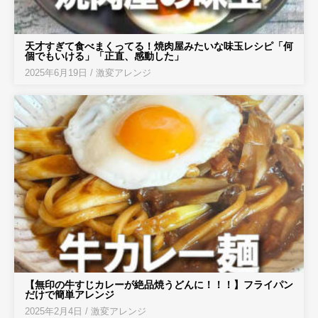
天才すぎて食べまくってる！焼肉屋みたいな味玉レシピ「何
個でもいける」「正直、感動した」
2025年6月19日
/
激変アレンジ
【無印の牛すじカレーが絶品焼うどんに！！！】フライパン
だけで簡単アレンジ
2025年2月4日
/
激変アレンジ