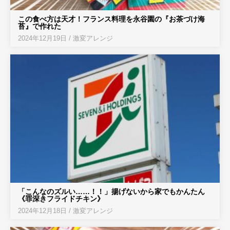
この食べ方は天才！フランス料理を永谷園の『お茶づけ海
苔』で作れた
2024年12月19日
/
激変アレンジ
「こんなのズルい……！！」揚げないから家でもかんたん
《罪深きフライドチキン》
2024年12月18日
/
激変アレンジ