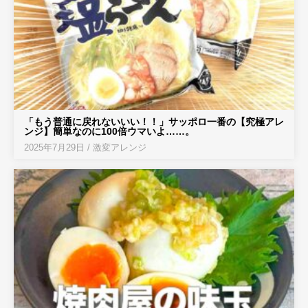
「もう普通に戻れないいい！！」サッポロ一番の【究極アレ
ンジ】簡単なのに100倍ウマいよ……。
2025年7月29日
/
激変アレンジ