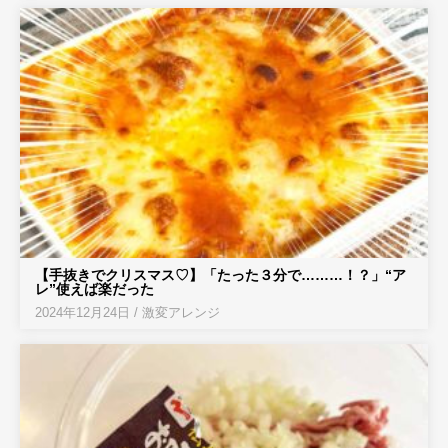
【手抜きでクリスマス♡】「たった３分で………！？」“ア
レ”使えば楽だった
2024年12月24日
/
激変アレンジ