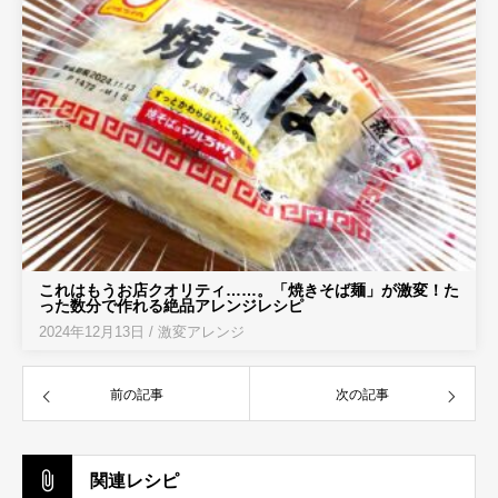
これはもうお店クオリティ……。「焼きそば麺」が激変！た
った数分で作れる絶品アレンジレシピ
2024年12月13日
/
激変アレンジ
前の記事
次の記事
関連レシピ