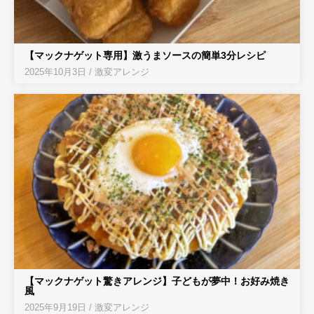
【マックナゲット専用】激うまソースの簡単3分レシピ
2025年10月3日
/
激変アレンジ
【マックナゲット驚きアレンジ】子どもが夢中！お好み焼き
風
2025年9月19日
/
激変アレンジ