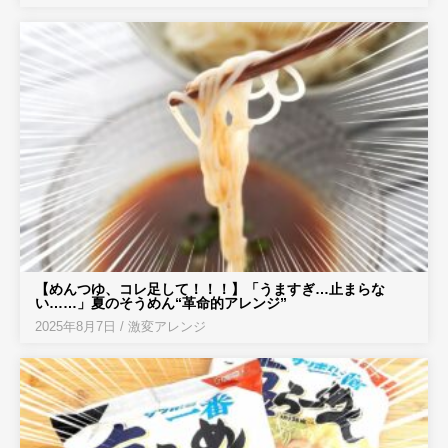
【めんつゆ、コレ足して！！！】「うますぎ…止まらな
い……」夏のそうめん“革命的アレンジ”
2025年8月7日
/
激変アレンジ