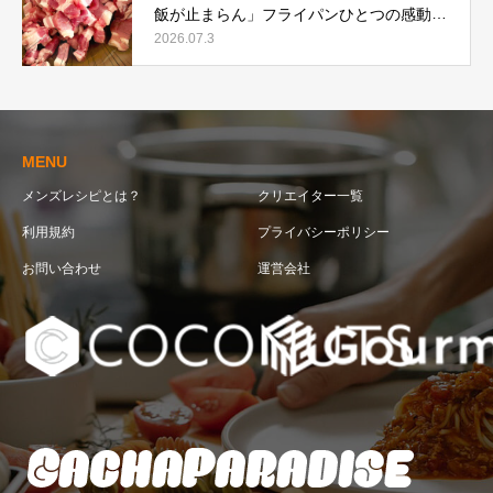
飯が止まらん」フライパンひとつの感動レ
シピ
2026.07.3
MENU
メンズレシピとは？
クリエイター一覧
利用規約
プライバシーポリシー
お問い合わせ
運営会社