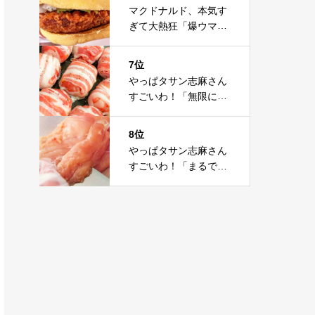
これは神だわ
マクドナルド、本気す
ぎて大熱狂「爆ウマ」
「胃びっくりしちゃっ
て」「だいぶ攻めて
7位
る」
やっぱタサン志麻さん
すごいわ！「無限にい
ける」「また作りた
い」豚肉の感動レシピ
8位
やっぱタサン志麻さん
すごいわ！「まるで高
級店」「また作りた
い」鶏むね肉の感動レ
シピ