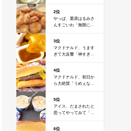
値」「うまーーーい」
「最近でこれが一番」
2位
やっぱ、栗原はるみさ
んすごいわ「無限にい
ける」「また作りた
い」鶏肉の感動レシピ
3位
マクドナルド、うます
ぎて大反響「神すぎ
る」「常設してくれ」
「酒飲めるレベル」
4位
マクドナルド、初日か
ら大絶賛「うめぇな」
「世界で一番美味し
い」「ダントツ」「ソ
5位
ース美味」
アイス、だまされたと
思ってやってみて「た
ったこれだけ」突破フ
ァイル放送で大注目！
6位