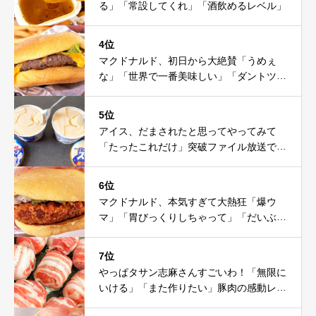
る」「常設してくれ」「酒飲めるレベル」
4位
マクドナルド、初日から大絶賛「うめぇ
な」「世界で一番美味しい」「ダントツ」
「ソース美味」
5位
アイス、だまされたと思ってやってみて
「たったこれだけ」突破ファイル放送で大
注目！これは神だわ
6位
マクドナルド、本気すぎて大熱狂「爆ウ
マ」「胃びっくりしちゃって」「だいぶ攻
めてる」
7位
やっぱタサン志麻さんすごいわ！「無限に
いける」「また作りたい」豚肉の感動レシ
ピ