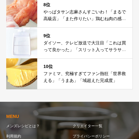
8位
やっぱタサン志麻さんすごいわ！「まるで
高級店」「また作りたい」鶏むね肉の感動
レシピ
9位
ダイソー、テレビ放送で大注目「これは買
って良かった」「スリット入ってサラサ
ラ」
10位
ファミマ、究極すぎてファン熱狂「世界救
える」「うまあ」「域超えた完成度」
MENU
メンズレシピとは？
クリエイター一覧
利用規約
プライバシーポリシー