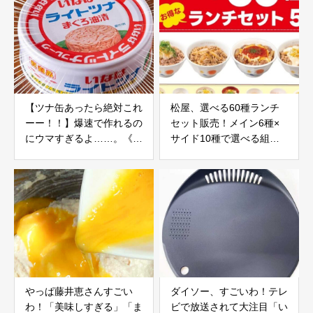
【ツナ缶あったら絶対これ
松屋、選べる60種ランチ
ーー！！】爆速で作れるの
セット販売！メイン6種×
にウマすぎるよ……。《い
サイド10種で選べる組み
なばツナ缶》簡単レシピ
合わせ60種類
やっぱ藤井恵さんすごい
ダイソー、すごいわ！テレ
わ！「美味しすぎる」「ま
ビで放送されて大注目「い