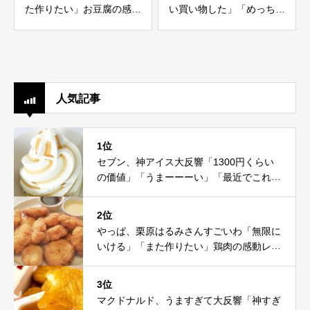
た作りたい」お豆腐の感動
い買い物した」「めっちゃ
レシピ
いい」
人気記事
1位
セブン、神アイス大反響「1300円くらい
の価値」「うまーーーい」「最近でこれが
一番」
2位
やっぱ、栗原はるみさんすごいわ「無限に
いける」「また作りたい」鶏肉の感動レシ
ピ
3位
マクドナルド、うますぎて大反響「神すぎ