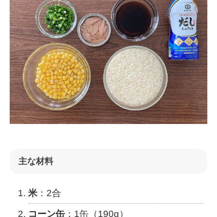
主な材料
米
：2合
コーン缶
：1缶（190g）