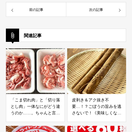
前の記事
次の記事
関連記事
「こま切れ肉」と「切り落
皮剥き＆アク抜き不
とし肉」一体なにがどう違
要…！？ごぼうの旨みを逃
うのか……。ちゃんと言え
さないで！《美味しくなる
ますか！？
下ごしらえ》