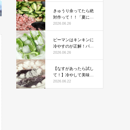
ひとつの感動レシピ
きゅうり余ってたら絶
対作って！！「夏にぴ
ったり」炒めるだけの
2026.06.26
感動おかず
ピーマンはキンキンに
冷やすのが正解！パリ
パリ食感やみつき「豚
2026.06.26
しゃぶ生ピーマン」
【なすがあったら試し
て！】冷やして美味し
い＆レンジで絶品「や
2026.06.22
みつきよだれナス」