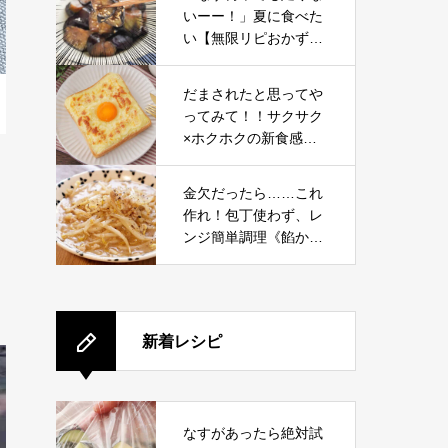
いーー！」夏に食べた
い【無限リピおかず】
また作って！が止まら
ない……。
だまされたと思ってや
ってみて！！サクサク
×ホクホクの新食感！
ハマる“ごちそう”神ト
ーストレシピ
金欠だったら……これ
作れ！包丁使わず、レ
ンジ簡単調理《餡かけ
もやし》ご飯が進む
新着レシピ
なすがあったら絶対試