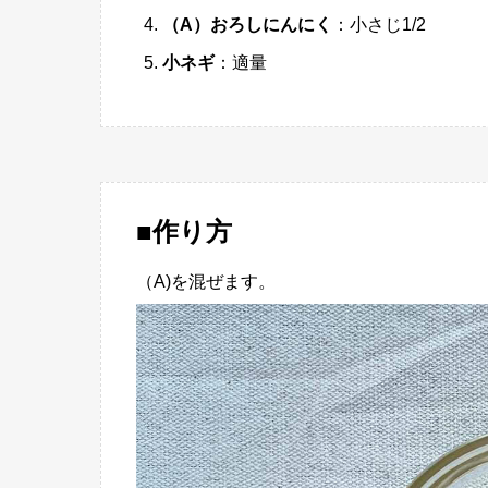
（A）おろしにんにく
：小さじ1/2
小ネギ
：適量
■作り方
（A)を混ぜます。