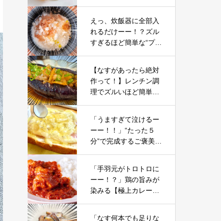
えっ、炊飯器に全部入
れるだけーー！？ズル
すぎるほど簡単な“プロ
級ピラフ”手間ゼロで完
成する裏ワザ
【なすがあったら絶対
作って！】レンチン調
理でズルいほど簡単。
リピ確定「なすドッ
グ」レシピ
「うますぎて泣けるー
ーー！！」“たった５
分”で完成するご褒美
【無敵トースト】朝か
ら優勝
「手羽元がトロトロに
ーー！？」鶏の旨みが
染みる【極上カレー】
ホロホロすぎて飲めち
ゃう……。
「なす何本でも足りな