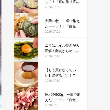
して！「夏の作り置き
にもピッタリ」鶏肉と
2026.07.30
なすの感動レシピ
大葉10枚、一瞬で消え
たーーッ！！「白飯が
止まらん」漬けるだけ
2026.07.21
の感動レシピ
ニラはホイル焼きが大
正解！卵黄からめて
「ウマすぎる」トース
2026.07.16
ターで作る絶品レシピ
【もう買わなくてい
い】混ぜるだけ！プロ
考案の「フレンチドレ
2026.07.10
ッシング」感動レシピ
豚バラ500g、一瞬で消
えたーーッ！「白飯が
止まらん」フライパン
2026.07.3