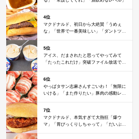
4位
マクドナルド、初日から大絶賛「うめぇ
な」「世界で一番美味しい」「ダントツ」
「ソース美味」
5位
アイス、だまされたと思ってやってみて
「たったこれだけ」突破ファイル放送で大
注目！これは神だわ
6位
やっぱタサン志麻さんすごいわ！「無限に
いける」「また作りたい」豚肉の感動レシ
ピ
7位
マクドナルド、本気すぎて大熱狂「爆ウ
マ」「胃びっくりしちゃって」「だいぶ攻
めてる」