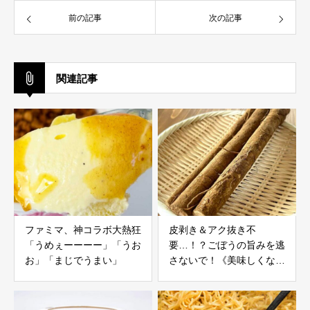
前の記事
次の記事
関連記事
ファミマ、神コラボ大熱狂
皮剥き＆アク抜き不
「うめぇーーーー」「うお
要…！？ごぼうの旨みを逃
お」「まじでうまい」
さないで！《美味しくなる
下ごしらえ》