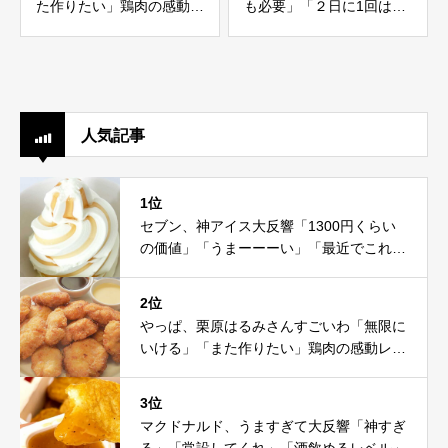
た作りたい」鶏肉の感動レ
も必要」「２日に1回は使
シピ
ってる」
人気記事
1位
セブン、神アイス大反響「1300円くらい
の価値」「うまーーーい」「最近でこれが
一番」
2位
やっぱ、栗原はるみさんすごいわ「無限に
いける」「また作りたい」鶏肉の感動レシ
ピ
3位
マクドナルド、うますぎて大反響「神すぎ
る」「常設してくれ」「酒飲めるレベル」