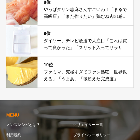
8位
やっぱタサン志麻さんすごいわ！「まるで
高級店」「また作りたい」鶏むね肉の感動
レシピ
9位
ダイソー、テレビ放送で大注目「これは買
って良かった」「スリット入ってサラサ
ラ」
10位
ファミマ、究極すぎてファン熱狂「世界救
える」「うまあ」「域超えた完成度」
MENU
メンズレシピとは？
クリエイター一覧
利用規約
プライバシーポリシー