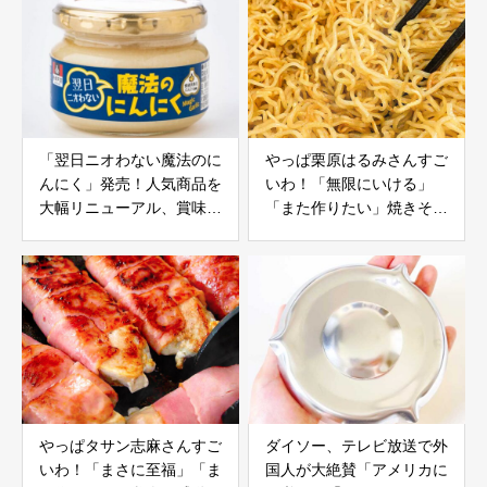
「翌日ニオわない魔法のに
やっぱ栗原はるみさんすご
んにく」発売！人気商品を
いわ！「無限にいける」
大幅リニューアル、賞味期
「また作りたい」焼きそば
限を365日に延長
の感動レシピ
やっぱタサン志麻さんすご
ダイソー、テレビ放送で外
いわ！「まさに至福」「ま
国人が大絶賛「アメリカに