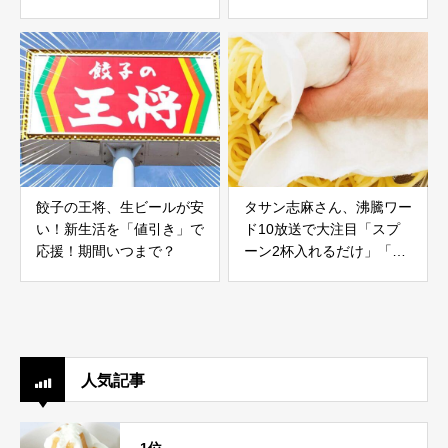
《料理に合わせた賢い使い
分け術》
餃子の王将、生ビールが安
タサン志麻さん、沸騰ワー
い！新生活を「値引き」で
ド10放送で大注目「スプ
応援！期間いつまで？
ーン2杯入れるだけ」「驚
きました」この冷製レシピ
すごいわ
人気記事
1位