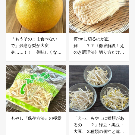
「もうそのまま食べない
何cmに切るのが正
で」残念な梨が大変
解……？？《徹底解説！え
身……！！！美味しくなる
のき調理法》切り方だけで
裏ワザ
ここまで変わる
もやし『保存方法』の極意
「えっ、もやしに種類があ
るの……？」緑豆・黒豆・
大豆、３種類の個性と違い