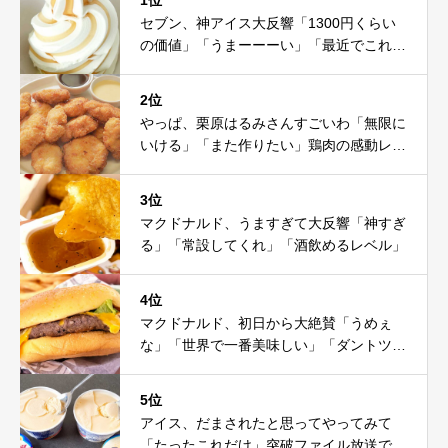
セブン、神アイス大反響「1300円くらい
の価値」「うまーーーい」「最近でこれが
一番」
2位
やっぱ、栗原はるみさんすごいわ「無限に
いける」「また作りたい」鶏肉の感動レシ
ピ
3位
マクドナルド、うますぎて大反響「神すぎ
る」「常設してくれ」「酒飲めるレベル」
4位
マクドナルド、初日から大絶賛「うめぇ
な」「世界で一番美味しい」「ダントツ」
「ソース美味」
5位
アイス、だまされたと思ってやってみて
「たったこれだけ」突破ファイル放送で大