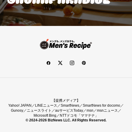
【提携メディア】
Yahoo! JAPAN／LINEニュース／SmartNews／SmartNews for docomo／
Gunosy／ニュースライト／auサービスToday／msn／msnニュース／
Microsoft Bing／NTTドコモ「ママテナ」
© 2024-2026 BizNews LLC. All Rights Reserved.