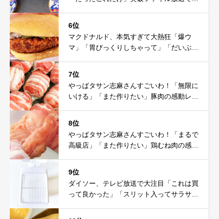
注目！これは神だわ
6位
マクドナルド、本気すぎて大熱狂「爆ウ
マ」「胃びっくりしちゃって」「だいぶ攻
めてる」
7位
やっぱタサン志麻さんすごいわ！「無限に
いける」「また作りたい」豚肉の感動レシ
ピ
8位
やっぱタサン志麻さんすごいわ！「まるで
高級店」「また作りたい」鶏むね肉の感動
レシピ
9位
ダイソー、テレビ放送で大注目「これは買
って良かった」「スリット入ってサラサ
ラ」