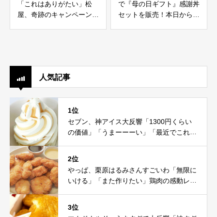
「これはありがたい」松
で『母の日ギフト』感謝丼
屋、奇跡のキャンペーン開
セットを販売！本日から5
催
月15日まで
人気記事
1位
セブン、神アイス大反響「1300円くらい
の価値」「うまーーーい」「最近でこれが
一番」
2位
やっぱ、栗原はるみさんすごいわ「無限に
いける」「また作りたい」鶏肉の感動レシ
ピ
3位