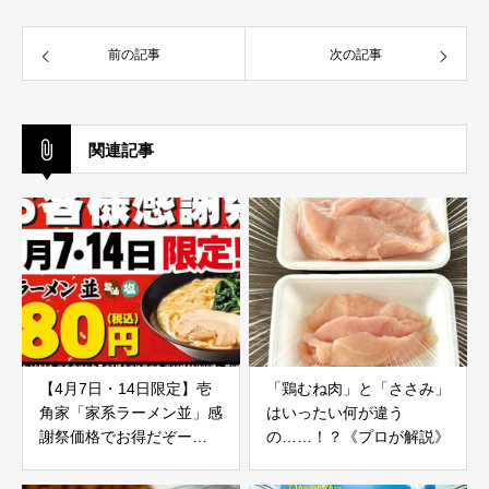
前の記事
次の記事
関連記事
【4月7日・14日限定】壱
「鶏むね肉」と「ささみ」
角家「家系ラーメン並」感
はいったい何が違う
謝祭価格でお得だぞー
の……！？《プロが解説》
ー！！