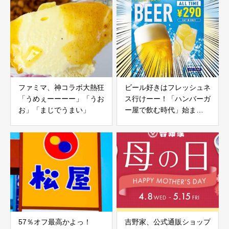
ファミマ、神コラボ大熱狂
ビール好きはフレッシュネ
「うめぇーーーー」「うお
ス行けーー！「ハンバーガ
お」「まじでうまい」
ー屋で飲む時代」始ま
る。“昼夜問わず290円”の
衝撃
57％オフ最高かよっ！
吉野家、公式通販ショップ