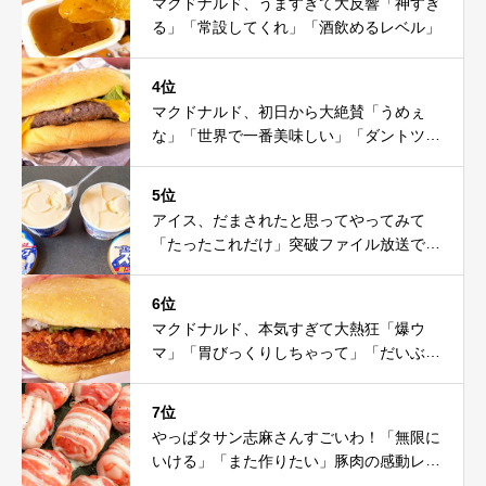
マクドナルド、うますぎて大反響「神すぎ
る」「常設してくれ」「酒飲めるレベル」
4位
マクドナルド、初日から大絶賛「うめぇ
な」「世界で一番美味しい」「ダントツ」
「ソース美味」
5位
アイス、だまされたと思ってやってみて
「たったこれだけ」突破ファイル放送で大
注目！これは神だわ
6位
マクドナルド、本気すぎて大熱狂「爆ウ
マ」「胃びっくりしちゃって」「だいぶ攻
めてる」
7位
やっぱタサン志麻さんすごいわ！「無限に
いける」「また作りたい」豚肉の感動レシ
ピ