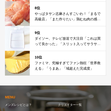
8位
やっぱタサン志麻さんすごいわ！「まるで
高級店」「また作りたい」鶏むね肉の感動
レシピ
9位
ダイソー、テレビ放送で大注目「これは買
って良かった」「スリット入ってサラサ
ラ」
10位
ファミマ、究極すぎてファン熱狂「世界救
える」「うまあ」「域超えた完成度」
MENU
メンズレシピとは？
クリエイター一覧