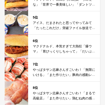
な」「世界で一番美味しい」「ダントツ」
「ソース美味」
5位
アイス、だまされたと思ってやってみて
「たったこれだけ」突破ファイル放送で大
注目！これは神だわ
6位
マクドナルド、本気すぎて大熱狂「爆ウ
マ」「胃びっくりしちゃって」「だいぶ攻
めてる」
7位
やっぱタサン志麻さんすごいわ！「無限に
いける」「また作りたい」豚肉の感動レシ
ピ
8位
やっぱタサン志麻さんすごいわ！「まるで
高級店」「また作りたい」鶏むね肉の感動
レシピ