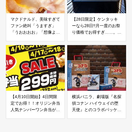
マクドナルド、美味すぎて
【28日限定】ケンタッキ
ファン絶叫「うますぎ」
ーなら28日!!月一度のお祭
「うおおおお」「想像より
り価格でお得すぎ……。
全然美味かったww」
《1550→1100円》
【4月10日開始】4日間限
横浜バニラ、劇場版『名探
定でお得！！オリジン弁当
偵コナン ハイウェイの堕
人気ナンバーワン弁当が限
天使』とのコラボパッケー
界突破の“299
ジ4月10日発売
円”に……！？