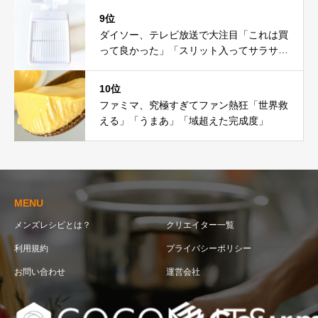
9位
ダイソー、テレビ放送で大注目「これは買
って良かった」「スリット入ってサラサ
ラ」
10位
ファミマ、究極すぎてファン熱狂「世界救
える」「うまあ」「域超えた完成度」
MENU
メンズレシピとは？
クリエイター一覧
利用規約
プライバシーポリシー
お問い合わせ
運営会社