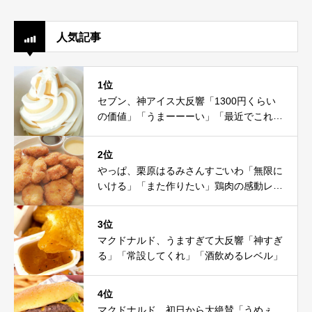
人気記事
1位
セブン、神アイス大反響「1300円くらい
の価値」「うまーーーい」「最近でこれが
一番」
2位
やっぱ、栗原はるみさんすごいわ「無限に
いける」「また作りたい」鶏肉の感動レシ
ピ
3位
マクドナルド、うますぎて大反響「神すぎ
る」「常設してくれ」「酒飲めるレベル」
4位
マクドナルド、初日から大絶賛「うめぇ