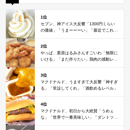
1位
セブン、神アイス大反響「1300円くらい
の価値」「うまーーーい」「最近でこれが
一番」
2位
やっぱ、栗原はるみさんすごいわ「無限に
いける」「また作りたい」鶏肉の感動レシ
ピ
3位
マクドナルド、うますぎて大反響「神すぎ
る」「常設してくれ」「酒飲めるレベル」
4位
マクドナルド、初日から大絶賛「うめぇ
な」「世界で一番美味しい」「ダントツ」
「ソース美味」