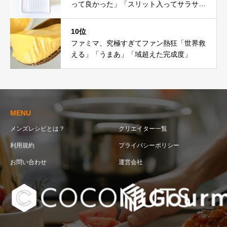
って良かった」「スリット入ってサラサ
ラ」
10位
ファミマ、究極すぎてファン熱狂「世界救
える」「うまあ」「域超えた完成度」
MENU
メンズレシピとは？
クリエイター一覧
利用規約
プライバシーポリシー
お問い合わせ
運営会社