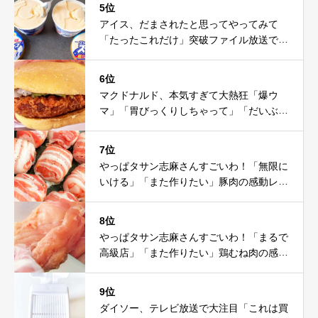
5位
アイス、だまされたと思ってやってみて
「たったこれだけ」突破ファイル放送で大
注目！これは神だわ
6位
マクドナルド、本気すぎて大熱狂「爆ウ
マ」「胃びっくりしちゃって」「だいぶ攻
めてる」
7位
やっぱタサン志麻さんすごいわ！「無限に
いける」「また作りたい」豚肉の感動レシ
ピ
8位
やっぱタサン志麻さんすごいわ！「まるで
高級店」「また作りたい」鶏むね肉の感動
レシピ
9位
ダイソー、テレビ放送で大注目「これは買