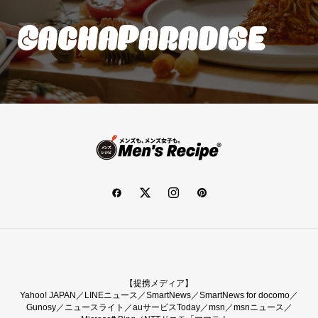
【提携メディア】
Yahoo! JAPAN／LINEニュース／SmartNews／SmartNews for docomo／
Gunosy／ニュースライト／auサービスToday／msn／msnニュース／