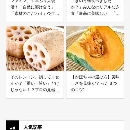
ファミマ、１年ぶり大復
「きのう何食べました
活！「自然に溶け合う」
か？」みんなのリアルな夕
「素材のこだわり」今年の
食「最高に美味しい」「シ
仕上がりは
ンプルだけど好き」【50
人に聞いた】
そのレンコン、損してませ
【かぼちゃの選び方】美味
んか？「重い＝旨い」だけ
しさを見抜く“たった３つ
じゃない！？プロの見極め
のコツ”
方
人気記事