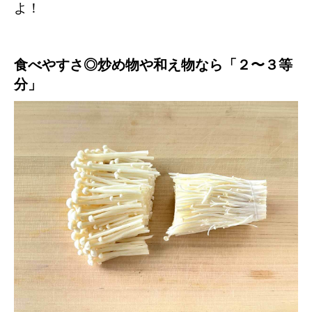
よ！
食べやすさ◎炒め物や和え物なら「２〜３等
分」