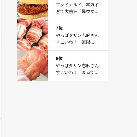
これは神だわ
マクドナルド、本気す
ぎて大熱狂「爆ウマ」
「胃びっくりしちゃっ
て」「だいぶ攻めて
7位
る」
やっぱタサン志麻さん
すごいわ！「無限にい
ける」「また作りた
い」豚肉の感動レシピ
8位
やっぱタサン志麻さん
すごいわ！「まるで高
級店」「また作りた
い」鶏むね肉の感動レ
シピ