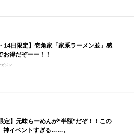
日・14日限定】壱角家「家系ラーメン並」感
でお得だぞーー！！
マガジン
日限定】元味らーめんが“半額”だぞ！！この
」神イベントすぎる……。