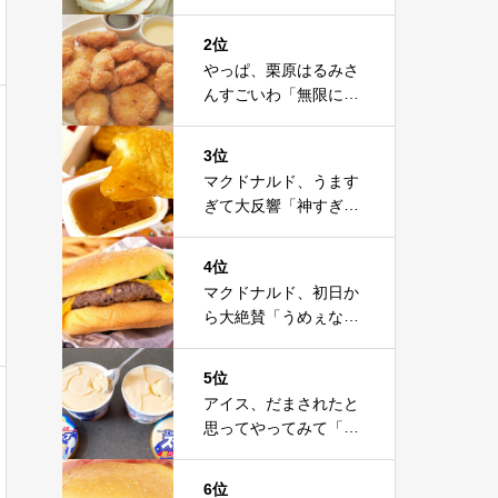
値」「うまーーーい」
「最近でこれが一番」
2位
やっぱ、栗原はるみさ
んすごいわ「無限にい
ける」「また作りた
い」鶏肉の感動レシピ
3位
マクドナルド、うます
ぎて大反響「神すぎ
る」「常設してくれ」
「酒飲めるレベル」
4位
マクドナルド、初日か
ら大絶賛「うめぇな」
「世界で一番美味し
い」「ダントツ」「ソ
5位
ース美味」
アイス、だまされたと
思ってやってみて「た
ったこれだけ」突破フ
ァイル放送で大注目！
6位