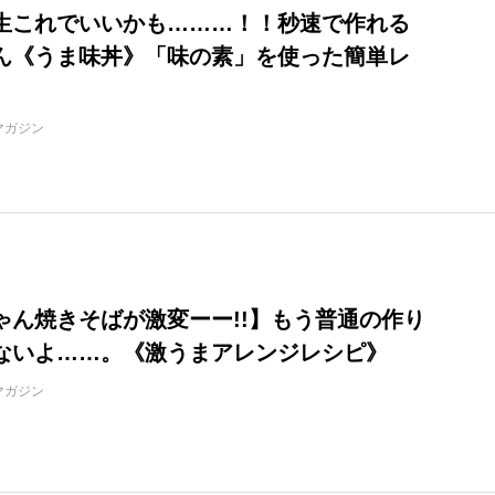
生これでいいかも………！！秒速で作れる
ん《うま味丼》「味の素」を使った簡単レ
マガジン
ゃん焼きそばが激変ーー!!】もう普通の作り
ないよ……。《激うまアレンジレシピ》
マガジン